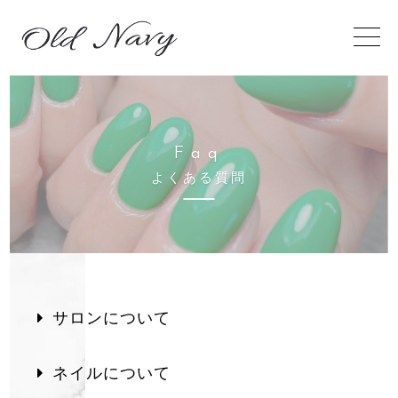
F
a
q
よ
く
あ
る
質
問
サロンについて
ネイルについて