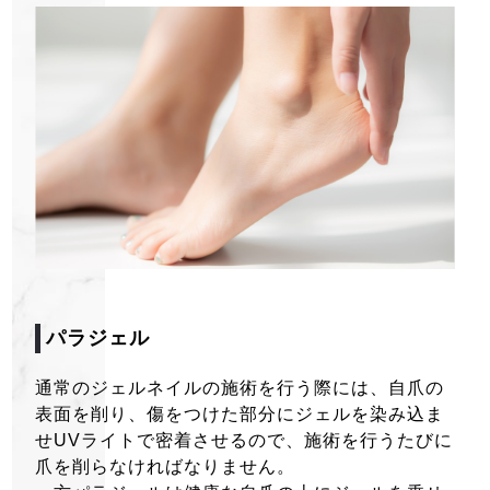
〒036-8302
パラジェル
青森県弘前市高杉神原275-2
営業時間 │ 9:00～19:00（最終受付16時）
通常のジェルネイルの施術を行う際には、自爪の
定休日 │ 日・祝
表面を削り、傷をつけた部分にジェルを染み込ま
せUVライトで密着させるので、施術を行うたびに
爪を削らなければなりません。