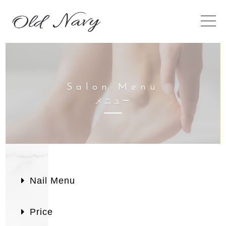
S
a
l
o
n
M
e
n
u
メ
ニ
ュ
ー
Nail Menu
Price