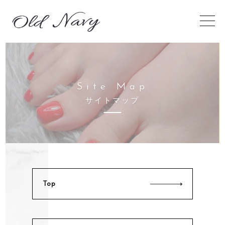
S
i
t
e
M
a
p
サ
イ
ト
マ
ッ
プ
Top