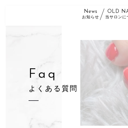
News
OLD N
お知らせ
当サロンに
F
a
q
よ
く
あ
る
質
問